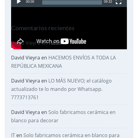
00:00
09:32
video
Comentarios recientes
David Vieyra
en
Tazas
David Vieyra
en
HACEMOS ENVÍOS A TODA LA
REPÚBLICA MEXICANA
David Vieyra
en
LO MÁS NUEVO; el catálogo
actualizado te lo mando por Whatsapp.
7773713761
David Vieyra
en
Solo fabricamos cerámica en
blanco para decorar
IT
en
Solo fabricamos cerámica en blanco para