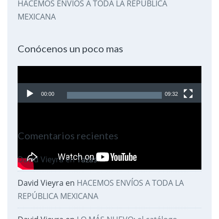
HACEMOS ENVÍOS A TODA LA REPÚBLICA
MEXICANA
Conócenos un poco mas
Reproductor
de
00:00
09:32
video
Comentarios recientes
David Vieyra
en
Tazas
David Vieyra
en
HACEMOS ENVÍOS A TODA LA
REPÚBLICA MEXICANA