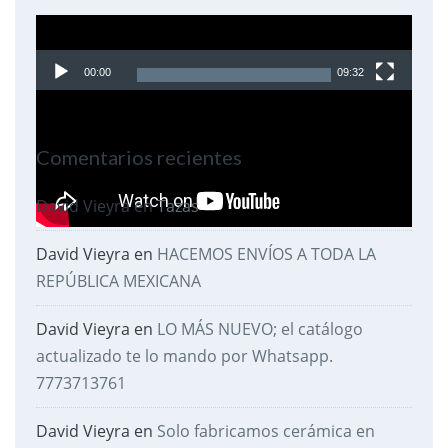
Reproductor
de
00:00
09:32
video
Comentarios recientes
David Vieyra
en
Tazas
David Vieyra
en
HACEMOS ENVÍOS A TODA LA
REPÚBLICA MEXICANA
David Vieyra
en
LO MÁS NUEVO; el catálogo
actualizado te lo mando por Whatsapp.
7773713761
David Vieyra
en
Solo fabricamos cerámica en