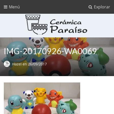
Menú
Explorar
Cerámica Paraíso
Ceramica para pintar
IMG-20170926-WA0069
Hazel
en
26/09/2017