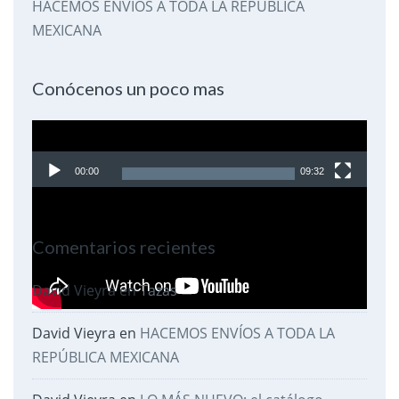
HACEMOS ENVÍOS A TODA LA REPÚBLICA
MEXICANA
Conócenos un poco mas
Reproductor
de
00:00
09:32
video
Comentarios recientes
David Vieyra
en
Tazas
David Vieyra
en
HACEMOS ENVÍOS A TODA LA
REPÚBLICA MEXICANA