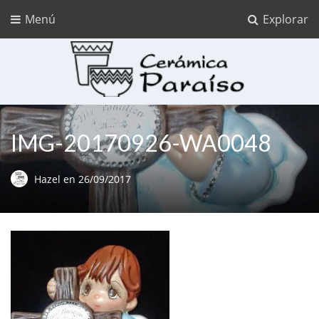
Menú
Explorar
Cerámica Paraíso
Ceramica para pintar
IMG-20170926-WA0048
Hazel
en
26/09/2017