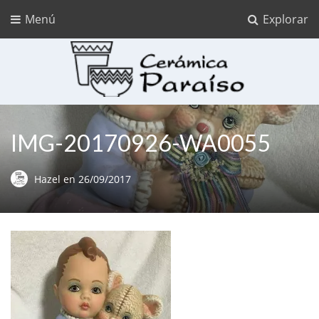
Menú
Explorar
Cerámica Paraíso
Ceramica para pintar
IMG-20170926-WA0055
Hazel
en
26/09/2017