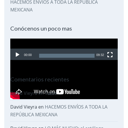
HACEMOS ENVÍOS A TODA LA REPÚBLICA
MEXICANA
Conócenos un poco mas
Reproductor
de
00:00
09:32
video
Comentarios recientes
David Vieyra
en
Tazas
David Vieyra
en
HACEMOS ENVÍOS A TODA LA
REPÚBLICA MEXICANA