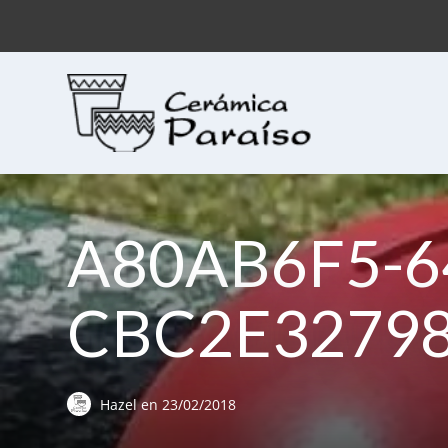
Cerámica Paraíso
Ceramica para pintar
A80AB6F5-6
CBC2E3279
Hazel
en
23/02/2018