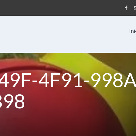
Ini
49F-4F91-998A
898