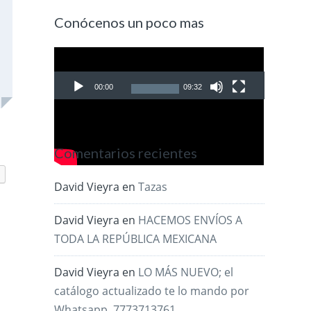
Conócenos un poco mas
Reproductor
de
00:00
09:32
video
Comentarios recientes
David Vieyra
en
Tazas
David Vieyra
en
HACEMOS ENVÍOS A
TODA LA REPÚBLICA MEXICANA
David Vieyra
en
LO MÁS NUEVO; el
catálogo actualizado te lo mando por
Whatsapp. 7773713761